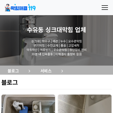
수유동 싱크대막힘
업체
싱크대 | 하수구 | 배관 | 누수 | 오수관막힘
변기막힘 | 수전교체 | 폽옵 | 고압세척
악취차단 | 역류방지 | 우수관막힘 | 첨단장비 완비
30분 내 신속출동 | 미해결시 출장비 없음
블로그
서비스
블로그