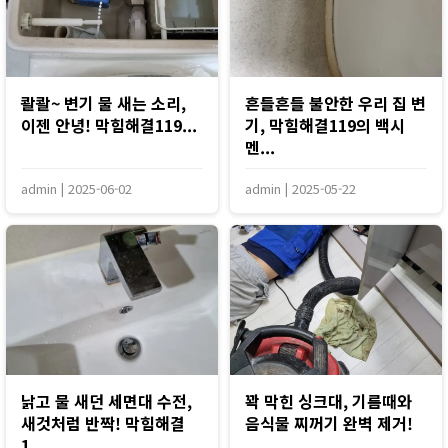
콸콸~ 변기 물 새는 소리,
흔들흔들 불안한 우리 집 변
이젠 안녕! 막힘해결119...
기, 막힘해결119의 백시
멘...
admin
|
2025-06-02
admin
|
2025-05-22
낡고 물 새던 세면대 수전,
꽉 막힌 싱크대, 기름때와
새것처럼 반짝! 막힘해결
음식물 찌꺼기 완벽 제거!
1...
...