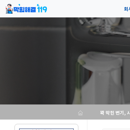
회
공
오