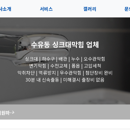
사소개
서비스
갤러리
문
인사말
서비스
전체보기
상
수유동 싱크대막힘
업체
지사항
블로그
수도꼭지 작업
고
싱크대 | 하수구 | 배관 | 누수 | 오수관막힘
시는길
세면대 작업
변기막힘 | 수전교체 | 폽옵 | 고압세척
악취차단 | 역류방지 | 우수관막힘 | 첨단장비 완비
변기 작업
30분 내 신속출동 | 미해결시 출장비 없음
욕조 작업
꽉 막힌 변기, 시원하게 뻥! 막힘해결119의 전문 관통 작업으로 해결!
싱크대 작업