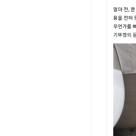
얼마 전, 
용을 전혀 
무언가를 빠
기뚜껑의 문