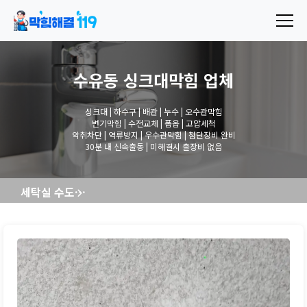
수유동 싱크대막힘
업체
싱크대 | 하수구 | 배관 | 누수 | 오수관막힘
변기막힘 | 수전교체 | 폽옵 | 고압세척
악취차단 | 역류방지 | 우수관막힘 | 첨단장비 완비
30분 내 신속출동 | 미해결시 출장비 없음
세탁실 수도꼭지