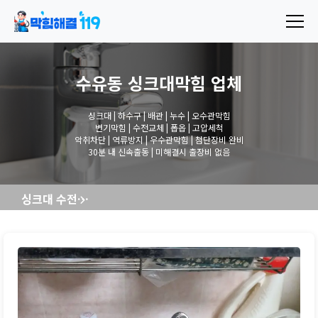
수유동 싱크대막힘
업체
싱크대 | 하수구 | 배관 | 누수 | 오수관막힘
변기막힘 | 수전교체 | 폽옵 | 고압세척
악취차단 | 역류방지 | 우수관막힘 | 첨단장비 완비
30분 내 신속출동 | 미해결시 출장비 없음
싱크대 수전교체