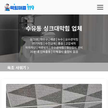
수유동 싱크대막힘
업체
싱크대 | 하수구 | 배관 | 누수 | 오수관막힘
변기막힘 | 수전교체 | 폽옵 | 고압세척
악취차단 | 역류방지 | 우수관막힘 | 첨단장비 완비
30분 내 신속출동 | 미해결시 출장비 없음
욕조 샤워기