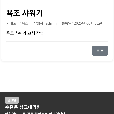
욕조 샤워기
카테고리:
욕조
작성자:
admin
등록일:
2025년 06월 02일
욕조 샤워기 교체 작업
목록
로그인
수유동 싱크대막힘
막힘없이 모든 곳을 뚫어주는 업체입니다.