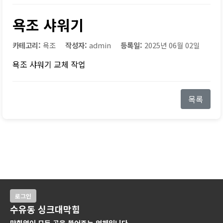
욕조 샤워기
카테고리:
욕조
작성자:
admin
등록일:
2025년 06월 02일
욕조 샤워기 교체 작업
목록
로그인
수유동 싱크대막힘
막힘없이 모든 곳을 뚫어주는 업체입니다.