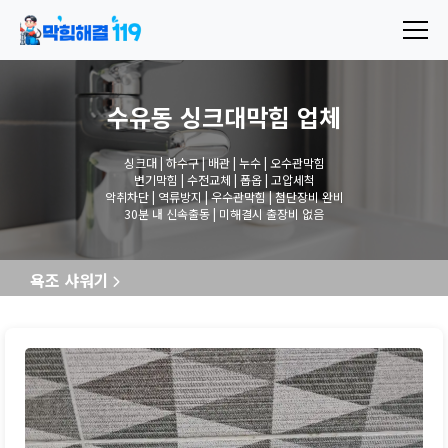
수유동 싱크대막힘
업체
싱크대 | 하수구 | 배관 | 누수 | 오수관막힘
변기막힘 | 수전교체 | 폽옵 | 고압세척
악취차단 | 역류방지 | 우수관막힘 | 첨단장비 완비
30분 내 신속출동 | 미해결시 출장비 없음
욕조 샤워기