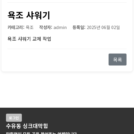
욕조 샤워기
카테고리:
욕조
작성자:
admin
등록일:
2025년 06월 02일
욕조 샤워기 교체 작업
목록
로그인
수유동 싱크대막힘
막힘없이 모든 곳을 뚫어주는 업체입니다.