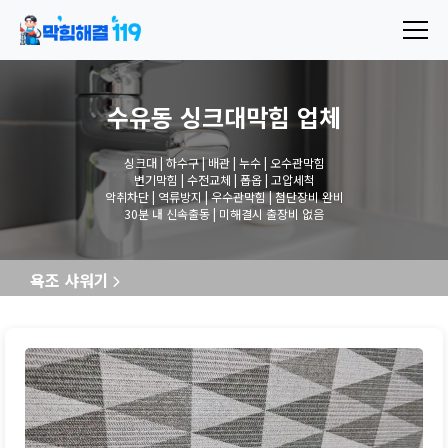
수유동 싱크대막힘
업체
싱크대 | 하수구 | 배관 | 누수 | 오수관막힘
변기막힘 | 수전교체 | 폽옵 | 고압세척
악취차단 | 역류방지 | 우수관막힘 | 첨단장비 완비
30분 내 신속출동 | 미해결시 출장비 없음
욕조 샤워기