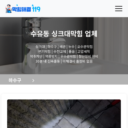
수유동 싱크대막힘
업체
싱크대 | 하수구 | 배관 | 누수 | 오수관막힘
변기막힘 | 수전교체 | 폽옵 | 고압세척
악취차단 | 역류방지 | 우수관막힘 | 첨단장비 완비
30분 내 신속출동 | 미해결시 출장비 없음
하수구