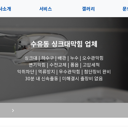
사소개
서비스
갤러리
문
인사말
서비스
전체보기
상
수유동 싱크대막힘
업체
지사항
블로그
수도꼭지 작업
고
싱크대 | 하수구 | 배관 | 누수 | 오수관막힘
시는길
세면대 작업
변기막힘 | 수전교체 | 폽옵 | 고압세척
악취차단 | 역류방지 | 우수관막힘 | 첨단장비 완비
변기 작업
30분 내 신속출동 | 미해결시 출장비 없음
욕조 작업
싱크대 작업