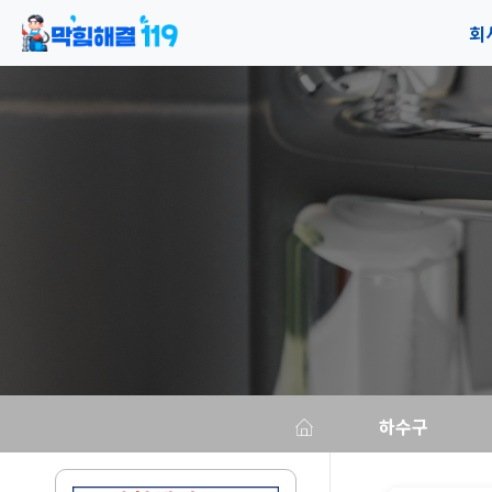
회
공
오
하수구