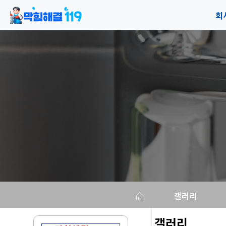
회
공
오
갤러리
갤러리