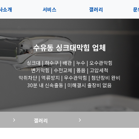
사소개
서비스
갤러리
문
인사말
서비스
전체보기
상
수유동 싱크대막힘
업체
지사항
블로그
수도꼭지 작업
고
싱크대 | 하수구 | 배관 | 누수 | 오수관막힘
시는길
세면대 작업
변기막힘 | 수전교체 | 폽옵 | 고압세척
악취차단 | 역류방지 | 우수관막힘 | 첨단장비 완비
변기 작업
30분 내 신속출동 | 미해결시 출장비 없음
욕조 작업
갤러리
싱크대 작업