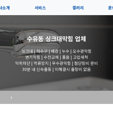
사소개
서비스
갤러리
문
인사말
서비스
전체보기
상
수유동 싱크대막힘
업체
지사항
블로그
수도꼭지 작업
고
싱크대 | 하수구 | 배관 | 누수 | 오수관막힘
시는길
세면대 작업
변기막힘 | 수전교체 | 폽옵 | 고압세척
악취차단 | 역류방지 | 우수관막힘 | 첨단장비 완비
변기 작업
30분 내 신속출동 | 미해결시 출장비 없음
욕조 작업
싱크대 작업