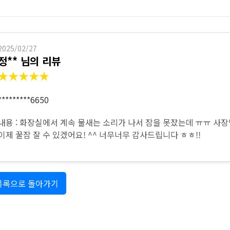
하수구 작업
2025/02/27
정** 님의 리뷰
★★★★★
*********6650
내용 : 화장실에서 계속 물새는 소리가 나서 잠을 못잤는데 ㅠㅠ 사
이제 꿀잠 잘 수 있겠어요! ^^ 너무너무 감사드립니다 ㅎㅎ!!
목록으로 돌아가기